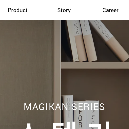
Product
Story
Career
소개
매직캔 스토리
M.피플
RECRUIT
매직캔
프로모션
매직롤(리필)
매직캔 서비스
매직캔 매치
e카탈로그
MAGIKAN SERIES