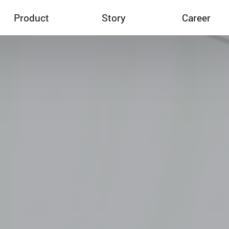
Product
Story
Career
소개
매직캔 스토리
M.피플
RECRUIT
매직캔
프로모션
매직롤(리필)
매직캔 서비스
매직캔 매치
e카탈로그