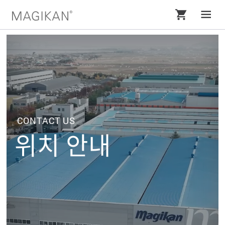
Company
브랜드
Product
이노베이션
소개
Story
CONTACT US
히스토리
매직캔
매직캔 스토리
위치 안내
Career
어워드
매직롤(리필)
프로모션
M.피플
Contact us
글로벌 네트워크
매직캔 서비스
RECRUIT
SUPPORT
갤러리
문의처 안내
e카탈로그