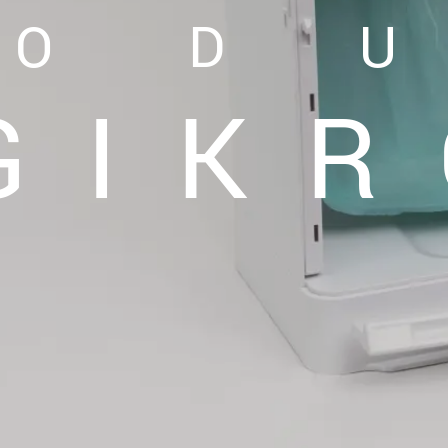
ROD
GIKR