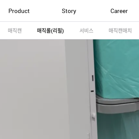
Product
Story
Career
매직캔
매직롤(리필)
서비스
매직캔매치
소개
매직캔 스토리
M.피플
RECRUIT
매직캔
프로모션
매직롤(리필)
매직캔 서비스
매직캔 매치
e카탈로그