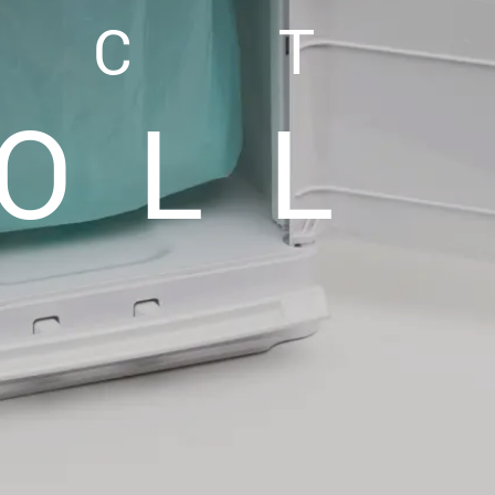
UCT
OLL